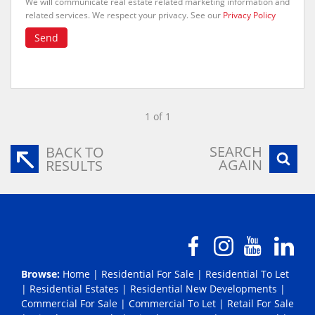
We will communicate real estate related marketing information and
related services. We respect your privacy. See our
Privacy Policy
Send
1 of 1
SEARCH
BACK TO
AGAIN
RESULTS
Browse:
Home
|
Residential For Sale
|
Residential To Let
|
Residential Estates
|
Residential New Developments
|
Commercial For Sale
|
Commercial To Let
|
Retail For Sale