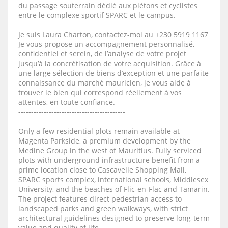
du passage souterrain dédié aux piétons et cyclistes
entre le complexe sportif SPARC et le campus.
Je suis Laura Charton, contactez-moi au +230 5919 1167
Je vous propose un accompagnement personnalisé,
confidentiel et serein, de l’analyse de votre projet
jusqu’à la concrétisation de votre acquisition. Grâce à
une large sélection de biens d’exception et une parfaite
connaissance du marché mauricien, je vous aide à
trouver le bien qui correspond réellement à vos
attentes, en toute confiance.
------------------------------------------
Only a few residential plots remain available at
Magenta Parkside, a premium development by the
Medine Group in the west of Mauritius. Fully serviced
plots with underground infrastructure benefit from a
prime location close to Cascavelle Shopping Mall,
SPARC sports complex, international schools, Middlesex
University, and the beaches of Flic-en-Flac and Tamarin.
The project features direct pedestrian access to
landscaped parks and green walkways, with strict
architectural guidelines designed to preserve long-term
value and quality of life.