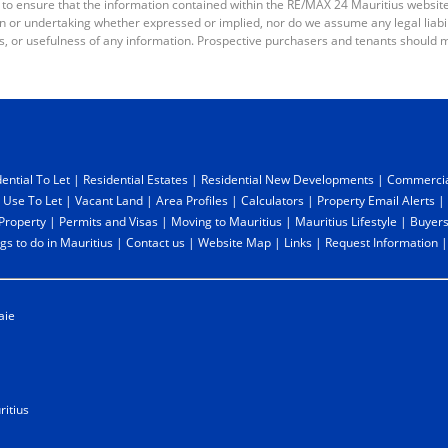
 to ensure that the information contained within the RE/MAX 24 Mauritius websit
or undertaking whether expressed or implied, nor do we assume any legal liabilit
s, or usefulness of any information. Prospective purchasers and tenants should m
ential To Let
|
Residential Estates
|
Residential New Developments
|
Commercia
 Use To Let
|
Vacant Land
|
Area Profiles
|
Calculators
|
Property Email Alerts
|
 Property
|
Permits and Visas
|
Moving to Mauritius
|
Mauritius Lifestyle
|
Buyers
gs to do in Mauritius
|
Contact us
|
Website Map
|
Links
|
Request Information
aie
itius