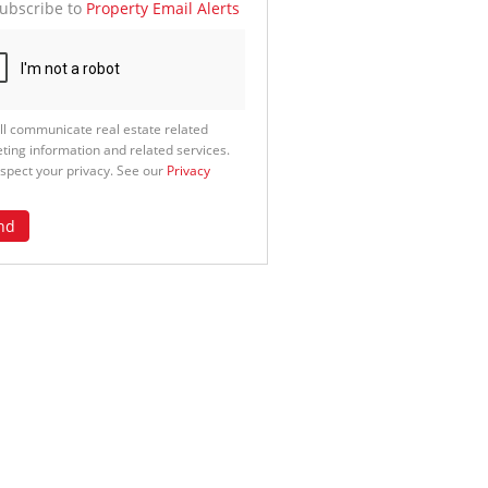
ubscribe to
Property Email Alerts
g
ion
ed
 We
our
See
cy
ll communicate real estate related
ting information and related services.
spect your privacy. See our
Privacy
nd