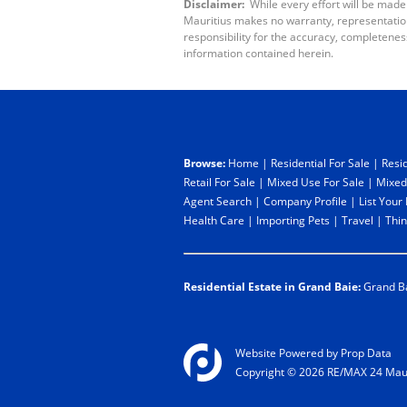
Disclaimer:
While every effort will be made
Mauritius makes no warranty, representation 
responsibility for the accuracy, completenes
information contained herein.
Browse:
Home
|
Residential For Sale
|
Resid
Retail For Sale
|
Mixed Use For Sale
|
Mixed
Agent Search
|
Company Profile
|
List Your
Health Care
|
Importing Pets
|
Travel
|
Thin
Residential Estate in Grand Baie:
Grand B
Website Powered by
Prop Data
Copyright © 2026 RE/MAX 24 Maur