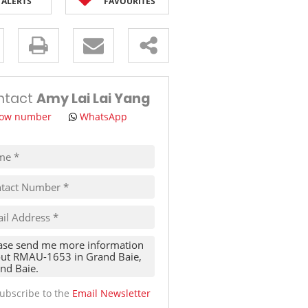
ALERTS
FAVOURITES
TRAVEL
THINGS TO DO IN MAURITIUS
s.
ntact
Amy Lai Lai Yang
ow number
WhatsApp
pt
cy
s.
cy
y
cate
ubscribe to the
Email Newsletter
te