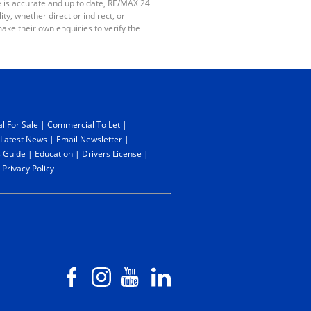
e is accurate and up to date, RE/MAX 24
y, whether direct or indirect, or
ake their own enquiries to verify the
l For Sale
|
Commercial To Let
|
Latest News
|
Email Newsletter
|
 Guide
|
Education
|
Drivers License
|
|
Privacy Policy